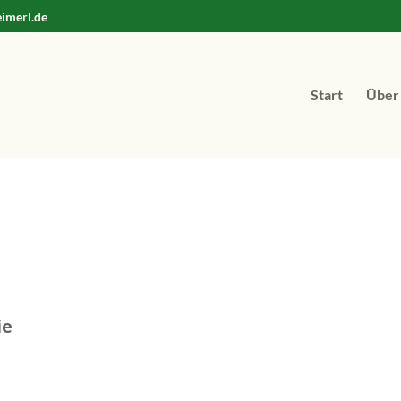
imerl.de
Start
Über
ie