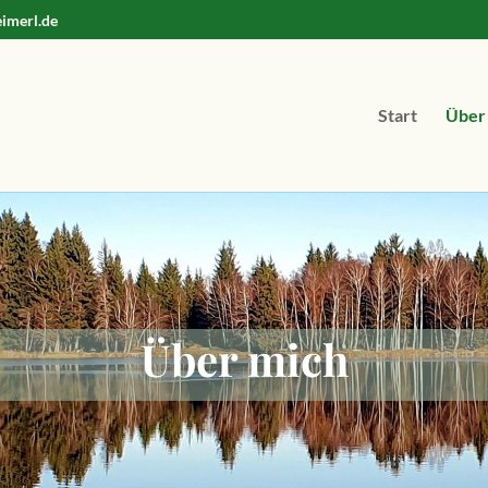
imerl.de
Start
Über
Über mich