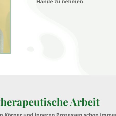
Hände zu nehmen
.
therapeutische Arbeit
m Körper und inneren Prozessen schon immer 