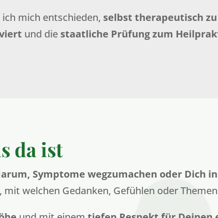
 ich mich entschieden,
selbst therapeutisch zu
viert
und die
staatliche Prüfung zum Heilprak
s da ist
 darum, Symptome wegzumachen oder Dich in i
h, mit welchen Gedanken, Gefühlen oder Theme
höhe
und mit einem
tiefen Respekt für Deinen 